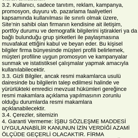
3.2. Kullanıcı, sadece tanıtım, reklam, kampanya,
promosyon, duyuru vb. pazarlama faaliyetleri
kapsamında kullanılması ile sınırlı olmak üzere,
Site’nin sahibi olan firmanın kendisine ait iletişim,
portföy durumu ve demografik bilgilerini iştirakleri ya da
bağlı bulunduğu grup şirketleri ile paylaşmasına
muvafakat ettiğini kabul ve beyan eder. Bu kişisel
bilgiler firma bünyesinde müşteri profili belirlemek,
müşteri profiline uygun promosyon ve kampanyalar
sunmak ve istatistiksel çalışmalar yapmak amacıyla
kullanılabilecektir.
3.3. Gizli Bilgiler, ancak resmi makamlarca usulü
dairesinde bu bilgilerin talep edilmesi halinde ve
yürürlükteki emredici mevzuat hükümleri gereğince
resmi makamlara açıklama yapılmasının zorunlu
olduğu durumlarda resmi makamlara
açıklanabilecektir.
3.4. Çerezler, sitemizin
4. Garanti Vermeme: İŞBU SÖZLEŞME MADDESİ
UYGULANABİLİR KANUNUN İZİN VERDİĞİ AZAMİ
ÖLÇÜDE GEÇERLİ OLACAKTIR. FİRMA