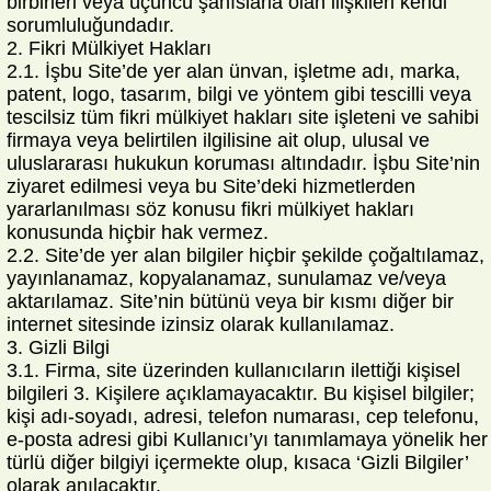
birbirleri veya üçüncü şahıslarla olan ilişkileri kendi
sorumluluğundadır.
2. Fikri Mülkiyet Hakları
2.1. İşbu Site’de yer alan ünvan, işletme adı, marka,
patent, logo, tasarım, bilgi ve yöntem gibi tescilli veya
tescilsiz tüm fikri mülkiyet hakları site işleteni ve sahibi
firmaya veya belirtilen ilgilisine ait olup, ulusal ve
uluslararası hukukun koruması altındadır. İşbu Site’nin
ziyaret edilmesi veya bu Site’deki hizmetlerden
yararlanılması söz konusu fikri mülkiyet hakları
konusunda hiçbir hak vermez.
2.2. Site’de yer alan bilgiler hiçbir şekilde çoğaltılamaz,
yayınlanamaz, kopyalanamaz, sunulamaz ve/veya
aktarılamaz. Site’nin bütünü veya bir kısmı diğer bir
internet sitesinde izinsiz olarak kullanılamaz.
3. Gizli Bilgi
3.1. Firma, site üzerinden kullanıcıların ilettiği kişisel
bilgileri 3. Kişilere açıklamayacaktır. Bu kişisel bilgiler;
kişi adı-soyadı, adresi, telefon numarası, cep telefonu,
e-posta adresi gibi Kullanıcı’yı tanımlamaya yönelik her
türlü diğer bilgiyi içermekte olup, kısaca ‘Gizli Bilgiler’
olarak anılacaktır.