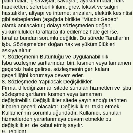
patlamalar, iç savaşlar, savaşlar, ayaklanmalar, halk
hareketleri, seferberlik ilanı, grev, lokavt ve salgın
hastalıklar, altyapı ve internet arızaları, elektrik kesintisi
gibi sebeplerden (aşağıda birlikte "Mücbir Sebep”
olarak anılacaktır.) dolayı sözleşmeden doğan
yükümlülükler taraflarca ifa edilemez hale gelirse,
taraflar bundan sorumlu değildir. Bu sürede Taraflar’ın
işbu Sözleşme’den doğan hak ve yükümlülükleri
askıya alınır.
7. Sözleşmenin Bütünlüğü ve Uygulanabilirlik
İşbu sözleşme şartlarından biri, kısmen veya tamamen
geçersiz hale gelirse, sözleşmenin geri kalanı
geçerliliğini korumaya devam eder.
8. Sözleşmede Yapılacak Değişiklikler
Firma, dilediği zaman sitede sunulan hizmetleri ve işbu
sözleşme şartlarını kısmen veya tamamen
değiştirebilir. Değişiklikler sitede yayınlandığı tarihten
itibaren geçerli olacaktır. Değişiklikleri takip etmek
Kullanıcı’nın sorumluluğundadır. Kullanıcı, sunulan
hizmetlerden yararlanmaya devam etmekle bu
değişiklikleri de kabul etmiş sayılır.
9. Tebligat