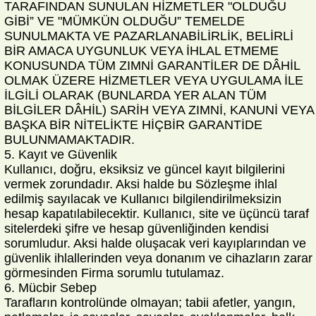
TARAFINDAN SUNULAN HİZMETLER "OLDUĞU
GİBİ” VE "MÜMKÜN OLDUĞU” TEMELDE
SUNULMAKTA VE PAZARLANABİLİRLİK, BELİRLİ
BİR AMACA UYGUNLUK VEYA İHLAL ETMEME
KONUSUNDA TÜM ZIMNİ GARANTİLER DE DÂHİL
OLMAK ÜZERE HİZMETLER VEYA UYGULAMA İLE
İLGİLİ OLARAK (BUNLARDA YER ALAN TÜM
BİLGİLER DÂHİL) SARİH VEYA ZIMNİ, KANUNİ VEYA
BAŞKA BİR NİTELİKTE HİÇBİR GARANTİDE
BULUNMAMAKTADIR.
5. Kayıt ve Güvenlik
Kullanıcı, doğru, eksiksiz ve güncel kayıt bilgilerini
vermek zorundadır. Aksi halde bu Sözleşme ihlal
edilmiş sayılacak ve Kullanıcı bilgilendirilmeksizin
hesap kapatılabilecektir. Kullanıcı, site ve üçüncü taraf
sitelerdeki şifre ve hesap güvenliğinden kendisi
sorumludur. Aksi halde oluşacak veri kayıplarından ve
güvenlik ihlallerinden veya donanım ve cihazların zarar
görmesinden Firma sorumlu tutulamaz.
6. Mücbir Sebep
Tarafların kontrolünde olmayan; tabii afetler, yangın,