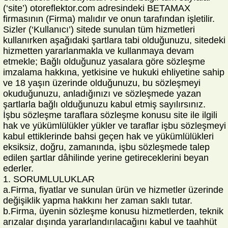
(‘site’) otoreflektor.com adresindeki BETAMAX
firmasının (Firma) malıdır ve onun tarafından işletilir.
Sizler (‘Kullanıcı’) sitede sunulan tüm hizmetleri
kullanırken aşağıdaki şartlara tabi olduğunuzu, sitedeki
hizmetten yararlanmakla ve kullanmaya devam
etmekle; Bağlı olduğunuz yasalara göre sözleşme
imzalama hakkına, yetkisine ve hukuki ehliyetine sahip
ve 18 yaşın üzerinde olduğunuzu, bu sözleşmeyi
okuduğunuzu, anladığınızı ve sözleşmede yazan
şartlarla bağlı olduğunuzu kabul etmiş sayılırsınız.
İşbu sözleşme taraflara sözleşme konusu site ile ilgili
hak ve yükümlülükler yükler ve taraflar işbu sözleşmeyi
kabul ettiklerinde bahsi geçen hak ve yükümlülükleri
eksiksiz, doğru, zamanında, işbu sözleşmede talep
edilen şartlar dâhilinde yerine getireceklerini beyan
ederler.
1. SORUMLULUKLAR
a.Firma, fiyatlar ve sunulan ürün ve hizmetler üzerinde
değişiklik yapma hakkını her zaman saklı tutar.
b.Firma, üyenin sözleşme konusu hizmetlerden, teknik
arızalar dışında yararlandırılacağını kabul ve taahhüt